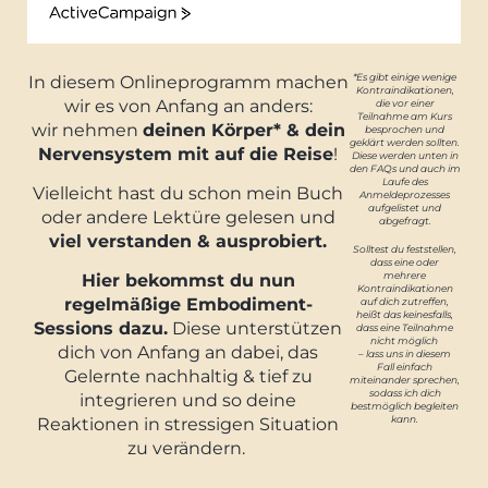
ActiveCampaign
*Es gibt einige wenige
In diesem Onlineprogramm machen
Kontraindikationen,
wir es von Anfang an anders:
die vor einer
Teilnahme am Kurs
wir nehmen
deinen Körper* & dein
besprochen und
geklärt werden sollten.
Nervensystem mit auf die Reise
!
Diese werden unten in
den FAQs und auch im
Laufe des
Vielleicht hast du schon mein Buch
Anmeldeprozesses
aufgelistet und
oder andere Lektüre gelesen und
abgefragt.
viel verstanden & ausprobiert.
Solltest du feststellen,
dass eine oder
mehrere
Hier bekommst du nun
Kontraindikationen
regelmäßige Embodiment-
auf dich zutreffen,
heißt das keinesfalls,
Sessions dazu.
Diese unterstützen
dass eine Teilnahme
nicht möglich
dich von Anfang an dabei, das
– lass uns in
diesem
Fall einfach
Gelernte nachhaltig & tief zu
miteinander sprechen,
sodass ich dich
integrieren und so deine
bestmöglich begleiten
kann.
Reaktionen in stressigen Situation
zu verändern.